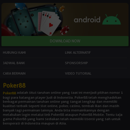
HUBUNGI KAMI
LINK ALTERNATIF
JADWAL BANK
SPONSORSHIP
CARA BERMAIN
VIDEO TUTORIAL
Poker88
adalah situs taruhan online yang saat ini menjadi pilihan nomor 1
Poker88
bagi para kalangan player judi di Indonesia. Poker88 telah menghadirkan
berbagai permainan taruhan online yang sangat lengkap dan memiliki
kualitas terbaik seperti slot online, poker, casino, tembak ikan dan masih
banyak lagi permainan lainnya. Anda bisa memainkannya dengan
melakukan login melalui link Poker88 ataupun Poker88 Mobile. Tentu saja
game Poker88 yang kami sediakan telah memiliki lisensi yang sah untuk
beroperasi di Indonesia maupun di Asia.