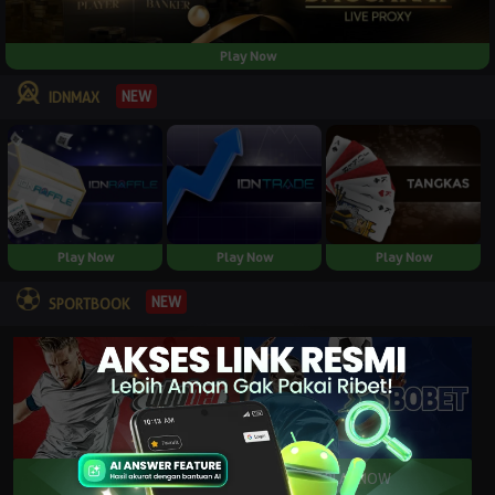
Play Now
NEW
IDNMAX
Play Now
Play Now
Play Now
NEW
SPORTBOOK