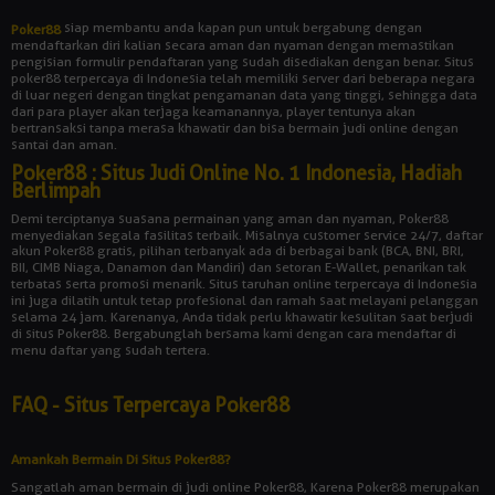
siap membantu anda kapan pun untuk bergabung dengan
Poker88
mendaftarkan diri kalian secara aman dan nyaman dengan memastikan
pengisian formulir pendaftaran yang sudah disediakan dengan benar. Situs
poker88 terpercaya di Indonesia telah memiliki server dari beberapa negara
di luar negeri dengan tingkat pengamanan data yang tinggi, sehingga data
dari para player akan terjaga keamanannya, player tentunya akan
bertransaksi tanpa merasa khawatir dan bisa bermain judi online dengan
santai dan aman.
Poker88 : Situs Judi Online No. 1 Indonesia, Hadiah
Berlimpah
Demi terciptanya suasana permainan yang aman dan nyaman, Poker88
menyediakan segala fasilitas terbaik. Misalnya customer service 24/7, daftar
akun Poker88 gratis, pilihan terbanyak ada di berbagai bank (BCA, BNI, BRI,
BII, CIMB Niaga, Danamon dan Mandiri) dan setoran E-Wallet, penarikan tak
terbatas serta promosi menarik. Situs taruhan online terpercaya di Indonesia
ini juga dilatih untuk tetap profesional dan ramah saat melayani pelanggan
selama 24 jam. Karenanya, Anda tidak perlu khawatir kesulitan saat berjudi
di situs Poker88. Bergabunglah bersama kami dengan cara mendaftar di
menu daftar yang sudah tertera.
FAQ - Situs Terpercaya Poker88
Amankah Bermain Di Situs Poker88?
Sangatlah aman bermain di judi online Poker88, Karena Poker88 merupakan