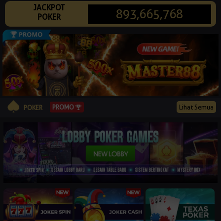
JACKPOT
© 2026 pk88omaha.club. All Rights Reserved | 18+
893,665,768
POKER
Lihat Semua
PROMO
POKER