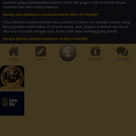
website yang mendapatkan lisensi resmi dari pagcor dan memiliki ribuan
member dan aktif setiap harinya.
Berapa usia minimum untuk mendaftar akun di Poker88?
Usia minimal untuk memiliki akun adalah 21 tahun. Ini adalah standar yang
kita gunakan untuk hidup di seluruh dunia. Jadi, jangan mainkan aturan ini.
Jika ada masalah dengan usia, kami tidak akan bertanggung jawab.
Berapa jumlah setoran minimum di situs Poker88?
Jumlah setoran minimum adalah Rp 10.000. Bukankah itu rendah? Dengan
uang yang begitu banyak, Anda bisa memainkan semua jenis permainan
yang disediakan oleh agen judi online POKER88.
HOME
Daftar
PROMOSI
LIVE CHAT
Cara Pembayaran:
Dukungan Perangkat :
Keamanan Terjamin :
© 2026 Poker88. All Rights Reserved | 18+