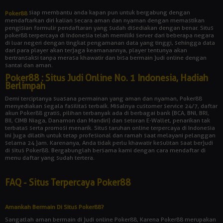
siap membantu anda kapan pun untuk bergabung dengan
Poker88
mendaftarkan diri kalian secara aman dan nyaman dengan memastikan
pengisian formulir pendaftaran yang sudah disediakan dengan benar. Situs
poker88 terpercaya di Indonesia telah memiliki server dari beberapa negara
di luar negeri dengan tingkat pengamanan data yang tinggi, sehingga data
dari para player akan terjaga keamanannya, player tentunya akan
bertransaksi tanpa merasa khawatir dan bisa bermain judi online dengan
santai dan aman.
Poker88 : Situs Judi Online No. 1 Indonesia, Hadiah
Berlimpah
Demi terciptanya suasana permainan yang aman dan nyaman, Poker88
menyediakan segala fasilitas terbaik. Misalnya customer service 24/7, daftar
akun Poker88 gratis, pilihan terbanyak ada di berbagai bank (BCA, BNI, BRI,
BII, CIMB Niaga, Danamon dan Mandiri) dan setoran E-Wallet, penarikan tak
terbatas serta promosi menarik. Situs taruhan online terpercaya di Indonesia
ini juga dilatih untuk tetap profesional dan ramah saat melayani pelanggan
selama 24 jam. Karenanya, Anda tidak perlu khawatir kesulitan saat berjudi
di situs Poker88. Bergabunglah bersama kami dengan cara mendaftar di
menu daftar yang sudah tertera.
FAQ - Situs Terpercaya Poker88
Amankah Bermain Di Situs Poker88?
Sangatlah aman bermain di judi online Poker88, Karena Poker88 merupakan