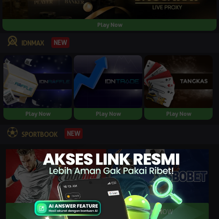
Play Now
NEW
IDNMAX
Play Now
Play Now
Play Now
NEW
SPORTBOOK