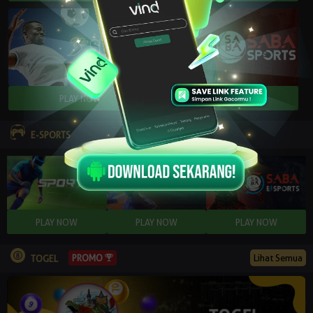
E-SPORTS
PROMO
Lihat Semua
TOGEL